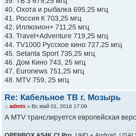
39. ТВ 3 679,25 мгц
40. Охота и рыбалка 695,25 мгц
41. Россия К 703,25 мгц
42. Иллюзион+ 711,25 мгц
43. Travel+Adventure 719,25 мгц
44. TV1000 Русское кино 727,25 мгц
45. Setanta Sport 735,25 мгц
46. Дом Кино 743, 25 мгц
47. Euronews 751,25 мгц
48. MTV 759, 25 мгц
Re: Кабельное ТВ г. Мозырь
admin
» Вс май 01, 2016 17:09
А MTV транслируется европейская вер
OPENBOX AS4K CI Pro
, UHD + Android. USAL