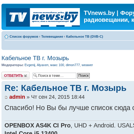
TVnews.by | Фор
радиовещании, 
Список форумов
‹
Телевещание
‹
Кабельное ТВ (DVB-C)
Кабельное ТВ г. Мозырь
Модераторы:
Evgenij
,
Alyaxen
,
макс 100
,
dimon777
,
weawer
Ответить
Re: Кабельное ТВ г. Мозырь
admin
» Чт сен 24, 2015 18:44
Спасибо! Но Вы бы лучше список сюда 
OPENBOX AS4K CI Pro
, UHD + Android. USAL
Intel Core i5 12400