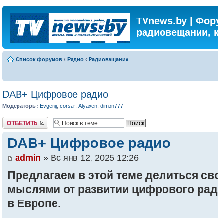
TVnews.by | Фор
радиовещании, 
Список форумов
‹
Радио
‹
Радиовещание
DAB+ Цифровое радио
Модераторы:
Evgenij
,
corsar
,
Alyaxen
,
dimon777
Ответить
DAB+ Цифровое радио
admin
» Вс янв 12, 2025 12:26
Предлагаем в этой теме делиться св
мыслями от развитии цифрового рад
в Европе.