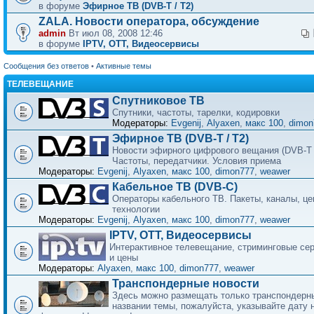
в форуме
Эфирное ТВ (DVB-T / T2)
ZALA. Новости оператора, обсуждение
admin
Вт июл 08, 2008 12:46
в форуме
IPTV, OTT, Видеосервисы
Сообщения без ответов
•
Активные темы
ТЕЛЕВЕЩАНИЕ
Спутниковое ТВ
Спутники, частоты, тарелки, кодировки
Модераторы:
Evgenij
,
Alyaxen
,
макс 100
,
dimon
Эфирное ТВ (DVB-T / T2)
Новости эфирного цифрового вещания (DVB-T /
Частоты, передатчики. Условия приема
Модераторы:
Evgenij
,
Alyaxen
,
макс 100
,
dimon777
,
weawer
Кабельное ТВ (DVB-C)
Операторы кабельного ТВ. Пакеты, каналы, це
технологии
Модераторы:
Evgenij
,
Alyaxen
,
макс 100
,
dimon777
,
weawer
IPTV, OTT, Видеосервисы
Интерактивное телевещание, стриминговые се
и цены
Модераторы:
Alyaxen
,
макс 100
,
dimon777
,
weawer
Транспондерные новости
Здесь можно размещать только транспондерны
названии темы, пожалуйста, указывайте дату 