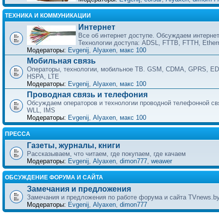
ТЕХНИКА И КОММУНИКАЦИИ
Интернет
Все об интернет доступе. Обсуждаем интернет
Технологии доступа: ADSL, FTTB, FTTH, Ether
Модераторы:
Evgenij
,
Alyaxen
,
макс 100
Мобильная связь
Операторы, технологии, мобильное ТВ. GSM, CDMA, GPRS, ED
HSPA, LTE
Модераторы:
Evgenij
,
Alyaxen
,
макс 100
Проводная связь и телефония
Обсуждаем операторов и технологии проводной телефонной свя
WLL, IMS
Модераторы:
Evgenij
,
Alyaxen
,
макс 100
ПРЕССА
Газеты, журналы, книги
Рассказываем, что читаем, где покупаем, где качаем
Модераторы:
Evgenij
,
Alyaxen
,
dimon777
,
weawer
ОБСУЖДЕНИЕ ФОРУМА И САЙТА
Замечания и предложения
Замечания и предложения по работе форума и сайта TVnews.b
Модераторы:
Evgenij
,
Alyaxen
,
dimon777