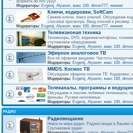
формата dd.mm.yyyy!
Модераторы:
Evgenij
,
Alyaxen
,
макс 100
,
dimon777
,
weawer
Ключи, кодировки, SoftCam
Свежие ключи, поиск ключей. Обсуждение код
способов просмотра. Ввод ключей в ресивер.
Модераторы:
Evgenij
,
Alyaxen
,
макс 100
,
dimon777
,
weawer
Телевизионая техника
Телевизоры, DVD, видеомагнитофоны, плазме
спутниковое оборудование
Модераторы:
Evgenij
,
Alyaxen
,
макс 100
,
dimon
Эфирное аналоговое ТВ
Все об эфирном вещании. Частоты передатчик
Модераторы:
Evgenij
,
Alyaxen
,
макс 100
,
dimon
MMDS. Космос ТВ
Обсуждаем эфирное платное ТВ. Кодировки, ц
Модераторы:
Evgenij
,
Alyaxen
,
макс 100
,
dimon
Телеканалы, программы и ведущие
Обсуждаем и хвалим любимые телеканалы, п
фильмы. Ругаем нелюбимые
Модераторы:
Evgenij
,
Alyaxen
,
макс 100
,
dimon
РАДИО
Радиовещание
Новости мира радио. Радиостанции в Вашем г
Спутниковое радио
Модераторы:
Evgenij
,
corsar
,
Alyaxen
,
dimon77